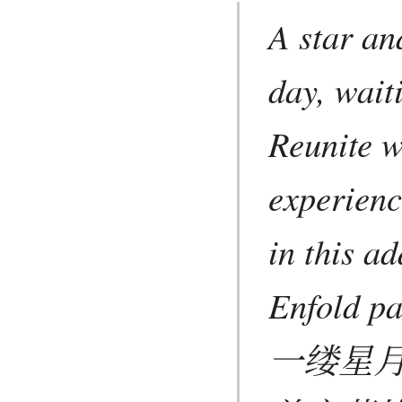
A star an
day, waiti
Reunite w
experienc
in this ad
Enfold pa
一缕星