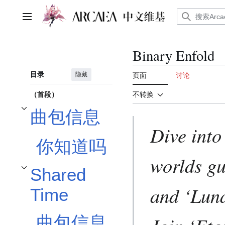
跳
转
主菜单
到
内
容
Binary Enfold
目录
隐藏
页面
讨论
（首段）
不转换
曲包信息
开关曲包信息子章节
Dive into
你知道吗
worlds gu
Shared
开关Shared Time子章节
and ‘Luna
Time
曲包信息