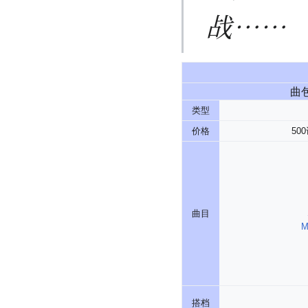
战……
曲
类型
价格
50
曲目
M
搭档