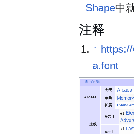
Shape
中
注释
↑
https:/
a.font
查
论
编
Arcaea
免费
Arcaea
Memory
单曲
扩展
Extend Arc
Ete
#1
Act Ⅰ
Adver
主线
Las
#1
Act Ⅱ