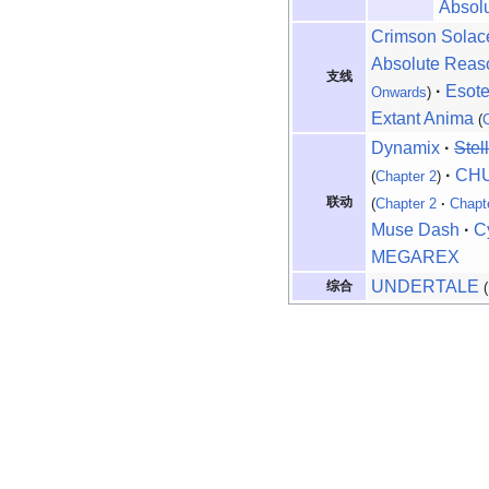
Absolu
Crimson Solac
Absolute Reas
支线
·
Esote
Onwards
)
Extant Anima
(
Dynamix
·
Stel
·
CH
(
Chapter 2
)
联动
(
Chapter 2
·
Chapt
Muse Dash
·
Cy
MEGAREX
UNDERTALE
综合
(